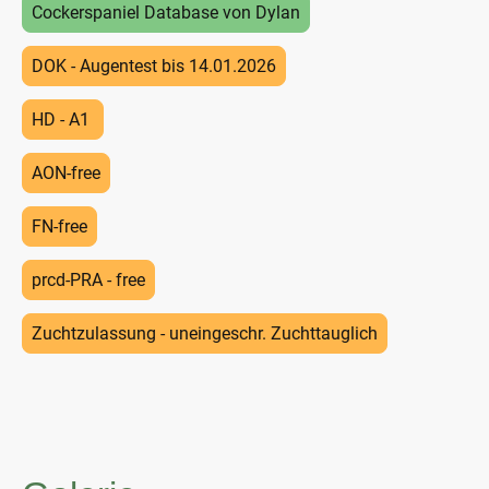
Cockerspaniel Database von Dylan
DOK - Augentest bis 14.01.2026
HD - A1
AON-free
FN-free
prcd-PRA - free
Zuchtzulassung - uneingeschr. Zuchttauglich